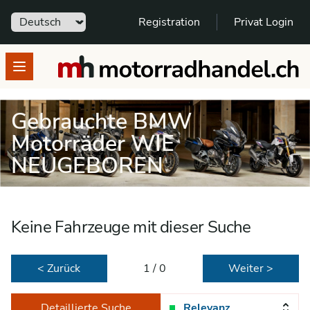
Sprache
Registration
Privat Login
motorradhandel.ch
Open menu
Gebrauchte BMW
Motorräder WIE
NEUGEBOREN
Keine Fahrzeuge mit dieser Suche
< Zurück
1 / 0
Weiter >
Detaillierte Suche
Relevanz