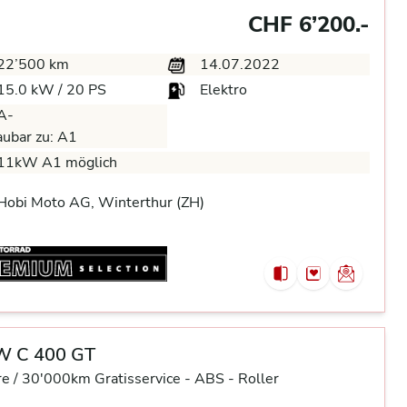
CHF 6’200.-
22’500 km
14.07.2022
15.0 kW / 20 PS
Elektro
A-
ubar zu:
A1
11kW A1 möglich
Hobi Moto AG, Winterthur (ZH)
 C 400 GT
re / 30'000km Gratisservice -
ABS -
Roller