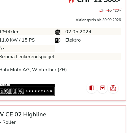
CHF 15’420.-
Aktionspreis bis 30.09.2026
1’900 km
02.05.2024
11.0 kW / 15 PS
Elektro
A-
Rizoma Lenkerendspiegel
Hobi Moto AG, Winterthur (ZH)
 CE 02 Highline
-
Roller