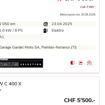
CHF 7’490.-
Aktionspreis bis 30.08.2026
1’050 km
23.04.2025
6.0 kW / 8 PS
Elektro
A1
arage Gardel Moto SA, Pambio-Noranco (TI)
 C 400 X
r
CHF 5’500.-