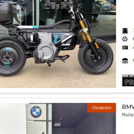
G
BMW
Occasion
Rolle