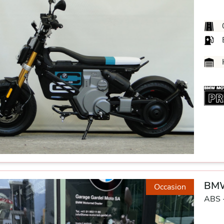
E
BMW
Occasion
ABS 