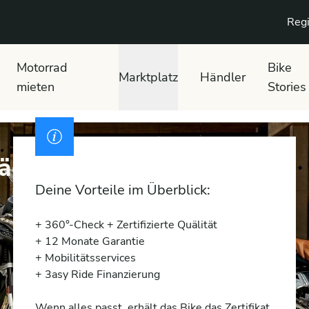
Regi
Motorrad
Bike
Marktplatz
Händler
mieten
Stories
räder WIE NEUGEBOREN
Deine Vorteile im Überblick:
+ 360°-Check + Zertifizierte Quälität
+ 12 Monate Garantie
+ Mobilitätsservices
+ 3asy Ride Finanzierung
Wenn alles passt, erhält das Bike das Zertifikat