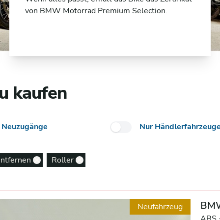
von BMW Motorrad Premium Selection.
u kaufen
 Neuzugänge
Nur Händlerfahrzeug
entfernen
Roller
Remove option
Remove option
BMW
Neufahrzeug
ABS 