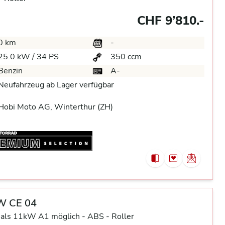
CHF 9’810.-
0 km
-
25.0 kW / 34 PS
350 ccm
Benzin
A-
Neufahrzeug ab Lager verfügbar
Hobi Moto AG, Winterthur (ZH)
 CE 04
 als 11kW A1 möglich -
ABS -
Roller