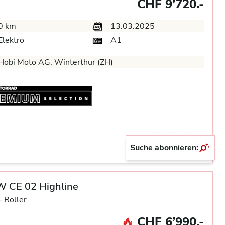
CHF 9’720.-
0 km
13.03.2025
lektro
A1
Hobi Moto AG, Winterthur (ZH)
Suche abonnieren:
 CE 02 Highline
-
Roller
CHF 6’990.-