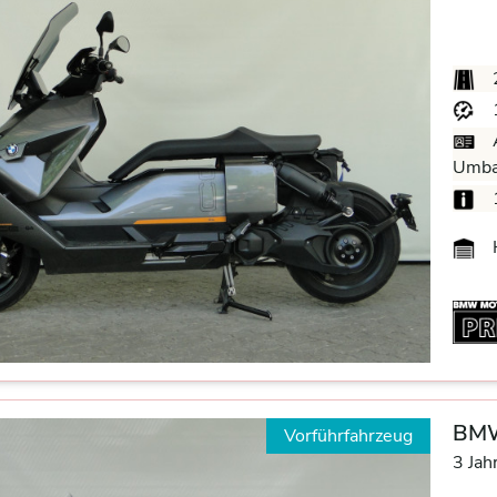
Umba
BMW
Vorführfahrzeug
3 Jah