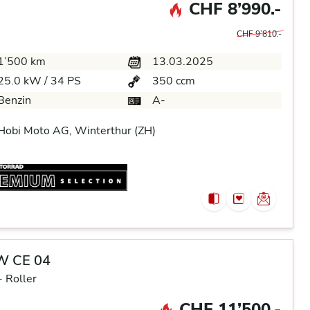
CHF 8’990.-
CHF 9’810.-
1’500 km
13.03.2025
25.0 kW / 34 PS
350 ccm
Benzin
A-
Hobi Moto AG, Winterthur (ZH)
 CE 04
-
Roller
CHF 11’500.-