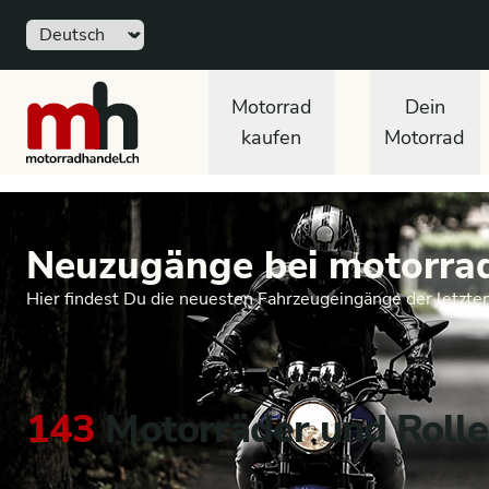
Sprache
motorradhandel.ch
Motorrad
Dein
kaufen
Motorrad
Neuzugänge bei motorra
Hier findest Du die neuesten Fahrzeugeingänge der letzte
143
Motorräder und Rolle