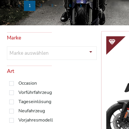
1
2
3
...
6
Previous
Next
Marke
Marke auswählen
Art
Occasion
Vorführfahrzeug
Tageseinlösung
Neufahrzeug
Vorjahresmodell