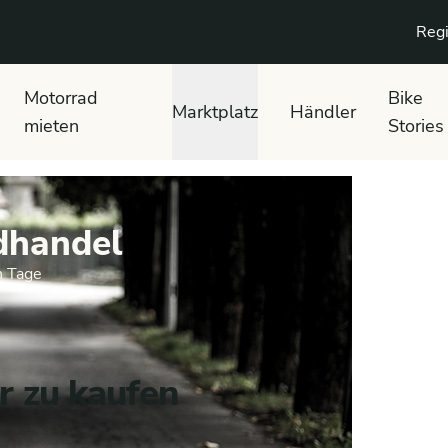
Regi
Motorrad
Bike
Marktplatz
Händler
mieten
Stories
dhandel
n Tage
r zu kaufen