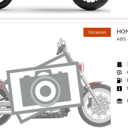
HON
Occasion
ABS 
M