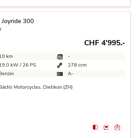
Joyride 300
r
CHF 4’995.-
10 km
-
19.0 kW / 26 PS
278 ccm
Benzin
A-
ächli Motorcycles, Dietikon (ZH)