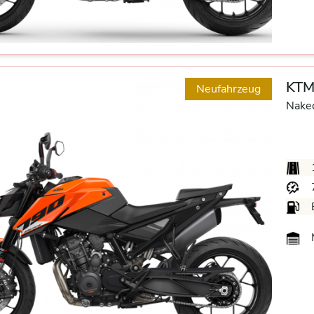
KTM
Neufahrzeug
Nake