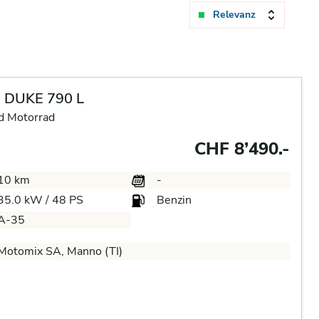
Relevanz
 DUKE 790 L
d Motorrad
CHF 8’490.-
10 km
-
35.0 kW / 48 PS
Benzin
A-35
Motomix SA, Manno (TI)