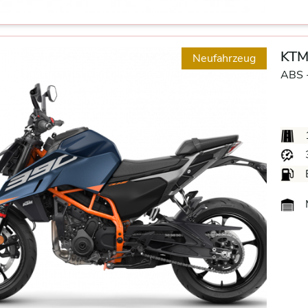
KTM
Neufahrzeug
ABS 