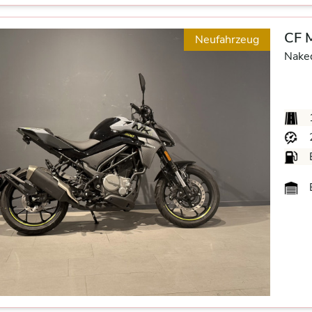
CF 
Neufahrzeug
Nake
B