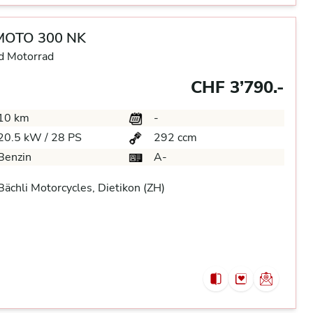
MOTO 300 NK
d Motorrad
CHF 3’790.-
10 km
-
20.5 kW / 28 PS
292 ccm
Benzin
A-
ächli Motorcycles, Dietikon (ZH)