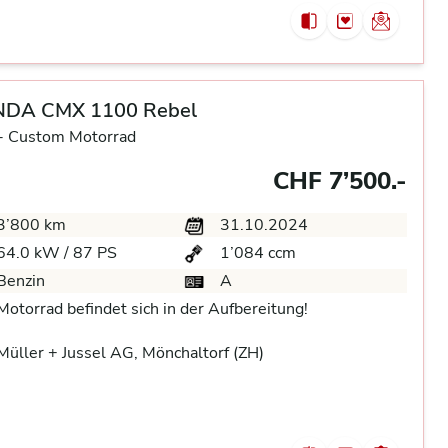
DA CMX 1100 Rebel
-
Custom Motorrad
CHF 7’500.-
3’800 km
31.10.2024
64.0 kW / 87 PS
1’084 ccm
Benzin
A
Motorrad befindet sich in der Aufbereitung!
üller + Jussel AG, Mönchaltorf (ZH)