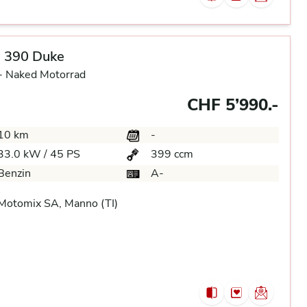
 390 Duke
-
Naked Motorrad
CHF 5’990.-
10 km
-
33.0 kW / 45 PS
399 ccm
Benzin
A-
Motomix SA, Manno (TI)