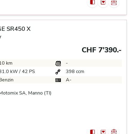
E SR450 X
r
CHF 7’390.-
10 km
-
31.0 kW / 42 PS
398 ccm
Benzin
A-
Motomix SA, Manno (TI)