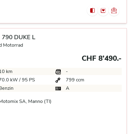
 790 DUKE L
d Motorrad
CHF 8’490.-
10 km
-
70.0 kW / 95 PS
799 ccm
Benzin
A
Motomix SA, Manno (TI)