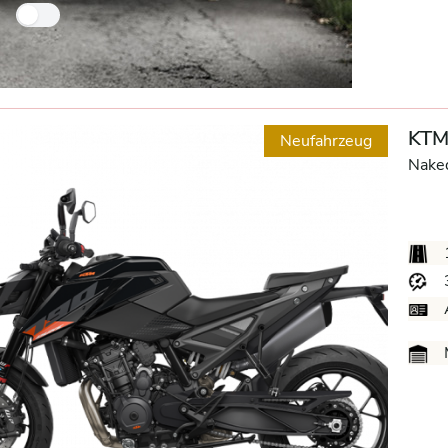
Nur Händlerfahrzeuge
KTM
Neufahrzeug
Nake