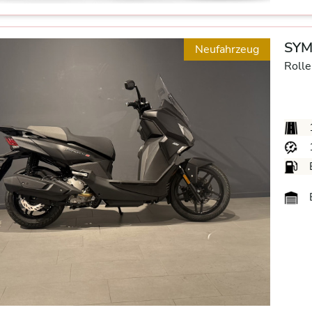
SYM 
Neufahrzeug
Rolle
B